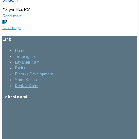
Do you like it?
0
Read more
1
2
Next page
Link
Home
Tentang Kami
Layanan Kami
Berita
Riset & Development
Studi Kasus
Kontak Kami
Lokasi Kami