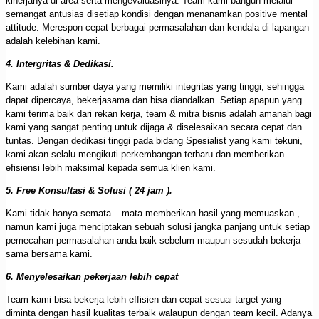
kinerjanya di area serta mengevaluasinya. Team kami bangun melalui
semangat antusias disetiap kondisi dengan menanamkan positive mental
attitude. Merespon cepat berbagai permasalahan dan kendala di lapangan
adalah kelebihan kami.
4. Intergritas & Dedikasi.
Kami adalah sumber daya yang memiliki integritas yang tinggi, sehingga
dapat dipercaya, bekerjasama dan bisa diandalkan. Setiap apapun yang
kami terima baik dari rekan kerja, team & mitra bisnis adalah amanah bagi
kami yang sangat penting untuk dijaga & diselesaikan secara cepat dan
tuntas. Dengan dedikasi tinggi pada bidang Spesialist yang kami tekuni,
kami akan selalu mengikuti perkembangan terbaru dan memberikan
efisiensi lebih maksimal kepada semua klien kami.
5. Free Konsultasi & Solusi ( 24 jam ).
Kami tidak hanya semata – mata memberikan hasil yang memuaskan ,
namun kami juga menciptakan sebuah solusi jangka panjang untuk setiap
pemecahan permasalahan anda baik sebelum maupun sesudah bekerja
sama bersama kami.
6. Menyelesaikan pekerjaan lebih cepat
Team kami bisa bekerja lebih effisien dan cepat sesuai target yang
diminta dengan hasil kualitas terbaik walaupun dengan team kecil. Adanya