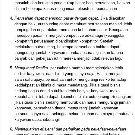
masalah dan kerugian yang cukup besar bagi perusahaan, bahkan
dalam beberapa kasus mengancam eksistensi perusahaan.
Perusahan dapat merespon pasar dengan cepat.
Jika dilakukan
dengan baik, outsourcing dapat membuat perusahaan menjadi lebih
ramping dan cepat dalam merespon kebutuhan pasar. Kecepatan
merespon pasar ini menjadi competitive advantage (keunggulan
kompetitif) perusahaan dibandingkan kompetitor. Setelah
melakukan outsourcing, beberapa perusahaan bahkan dapat
mengurangi jumlah karyawan mereka secara signifikan karena
banyak dari pekerjaan rutin mereka menjadi tidak relevan lagi.
Mengurangi Resiko.
perusahaan mampu mempekerjakan lebih
sedikit karyawan, dan dipilih yang intinya saja. Hal ini menjadi
salah satu upaya perusahaan untuk mengurangi resiko terhadap
ketidakpastian bisnis di masa mendatang. Jika situasi bisnis
sedang bagus dan dibutuhkan lebih banyak karyawan, maka
kebutuhan ini tetap dapat dipenuhi melalui outsourcing. Sedangkan
jika situasi bisnis sedang memburuk dan harus mengurangi jumlah
karyawan, perusahaan tinggal mengurangi jumlah karyawan
outsourcingnya saja, sehingga beban bulanan dan biaya pemutusan
karyawan dapat dikurangi.
Meningkatkan efisiensi dan perbaikan pada pekerjaan-pekerjaan
yang sifatnya non-core.
Umumnya mereka menyadari bahwa