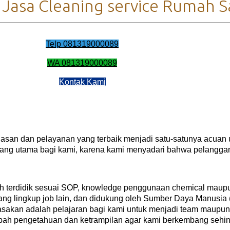
Jasa Cleaning service Rumah S
Telp 081319000089
WA 081319000089
Kontak Kami
uasan dan pelayanan yang terbaik menjadi satu-satunya acuan 
yang utama bagi kami, karena kami menyadari bahwa pelangga
ah terdidik sesuai SOP, knowledge penggunaan chemical maupu
ruang lingkup job lain, dan didukung oleh Sumber Daya Manusi
i rasakan adalah pelajaran bagi kami untuk menjadi team maup
ah pengetahuan dan ketrampilan agar kami berkembang sehin