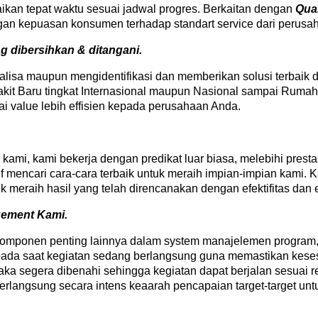
n tepat waktu sesuai jadwal progres. Berkaitan dengan
Qual
ngan kepuasan konsumen terhadap standart service dari perusa
g dibersihkan & ditangani.
lisa maupun mengidentifikasi dan memberikan solusi terbaik
it Baru tingkat Internasional maupun Nasional sampai Rumah
i value lebih effisien kepada perusahaan Anda.
ami, kami bekerja dengan predikat luar biasa, melebihi prestas
if mencari cara-cara terbaik untuk meraih impian-impian kami. 
 meraih hasil yang telah direncanakan dengan efektifitas dan ef
gement Kami.
a komponen penting lainnya dalam system manajelemen program
n pada saat kegiatan sedang berlangsung guna memastikan kese
a segera dibenahi sehingga kegiatan dapat berjalan sesuai ren
erlangsung secara intens keaarah pencapaian target-target unt