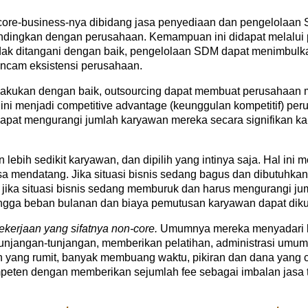
core-business-nya dibidang jasa penyediaan dan pengelolaan 
bandingkan dengan perusahaan. Kemampuan ini didapat melal
idak ditangani dengan baik, pengelolaan SDM dapat menimbulk
ncam eksistensi perusahaan.
ilakukan dengan baik, outsourcing dapat membuat perusahaan 
i menjadi competitive advantage (keunggulan kompetitif) per
pat mengurangi jumlah karyawan mereka secara signifikan kar
ih sedikit karyawan, dan dipilih yang intinya saja. Hal ini 
asa mendatang. Jika situasi bisnis sedang bagus dan dibutuhk
n jika situasi bisnis sedang memburuk dan harus mengurangi j
ngga beban bulanan dan biaya pemutusan karyawan dapat diku
ekerjaan yang sifatnya non-core.
Umumnya mereka menyadari b
unjangan-tunjangan, memberikan pelatihan, administrasi umum
 yang rumit, banyak membuang waktu, pikiran dan dana yang 
peten dengan memberikan sejumlah fee sebagai imbalan jasa te