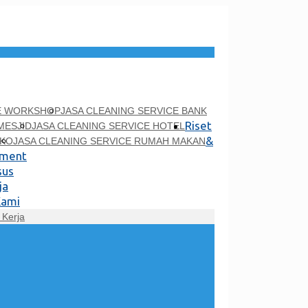
CE WORKSHOP
JASA CLEANING SERVICE BANK
Riset
MESJID
JASA CLEANING SERVICE HOTEL
&
UKO
JASA CLEANING SERVICE RUMAH MAKAN
pment
sus
ja
Kami
Kerja