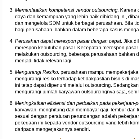
Memanfaatkan kompetensi vendor outsourcing.
Karena 
daya dan kemampuan yang lebih baik dibidang ini, di
dan mengelola SDM untuk berbagai perusahaan. Bila t
bagi perusahaan, bahkan dalam beberapa kasus menga
Perusahan dapat merespon pasar dengan cepat.
Jika d
merespon kebutuhan pasar. Kecepatan merespon pasar in
melakukan outsourcing, beberapa perusahaan bahkan da
menjadi tidak relevan lagi.
Mengurangi Resiko.
perusahaan mampu mempekerjakan leb
mengurangi resiko terhadap ketidakpastian bisnis di m
ini tetap dapat dipenuhi melalui outsourcing. Sedangka
mengurangi jumlah karyawan outsourcingnya saja, sehi
Meningkatkan efisiensi dan perbaikan pada pekerjaan-p
karyawan, menghitung dan membayar gaji, lembur dan t
sesuai dengan peraturan perundangan adalah pekerjaan
pekerjaan ini kepada vendor outsourcing yang lebih kom
daripada mengerjakannya sendiri.