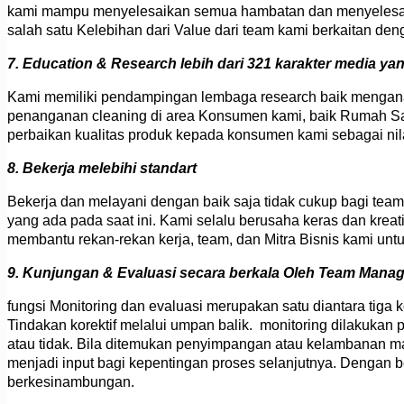
kami mampu menyelesaikan semua hambatan dan menyelesaika
salah satu Kelebihan dari Value dari team kami berkaitan de
7. Education & Research lebih dari 321 karakter media yan
Kami memiliki pendampingan lembaga research baik mengana
penanganan cleaning di area Konsumen kami, baik Rumah Sak
perbaikan kualitas produk kepada konsumen kami sebagai nila
8. Bekerja melebihi standart
Bekerja dan melayani dengan baik saja tidak cukup bagi team k
yang ada pada saat ini. Kami selalu berusaha keras dan kreat
membantu rekan-rekan kerja, team, dan Mitra Bisnis kami untuk
9. Kunjungan & Evaluasi secara berkala Oleh Team Mana
fungsi Monitoring dan evaluasi merupakan satu diantara tig
Tindakan korektif melalui umpan balik. monitoring dilakuka
atau tidak. Bila ditemukan penyimpangan atau kelambanan mak
menjadi input bagi kepentingan proses selanjutnya. Dengan b
berkesinambungan.