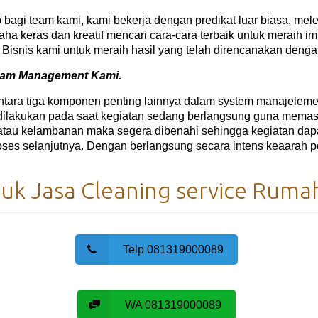
bagi team kami, kami bekerja dengan predikat luar biasa, meleb
aha keras dan kreatif mencari cara-cara terbaik untuk meraih i
isnis kami untuk meraih hasil yang telah direncanakan dengan ef
Team Management Kami.
antara tiga komponen penting lainnya dalam system manajelem
g dilakukan pada saat kegiatan sedang berlangsung guna memas
atau kelambanan maka segera dibenahi sehingga kegiatan dapat
roses selanjutnya. Dengan berlangsung secara intens keaarah pe
k Jasa Cleaning service Rumah
Telp 081319000089
WA 081319000089