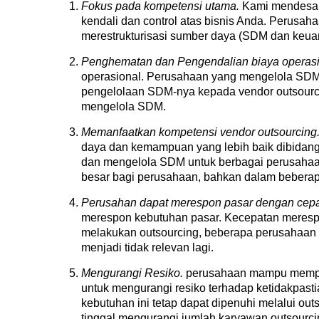
Fokus pada kompetensi utama.
Kami mendesain
kendali dan control atas bisnis Anda. Perusah
merestrukturisasi sumber daya (SDM dan keua
Penghematan dan Pengendalian biaya operas
operasional. Perusahaan yang mengelola SDM-
pengelolaan SDM-nya kepada vendor outsourcin
mengelola SDM.
Memanfaatkan kompetensi vendor outsourcing
daya dan kemampuan yang lebih baik dibidan
dan mengelola SDM untuk berbagai perusahaan
besar bagi perusahaan, bahkan dalam bebera
Perusahan dapat merespon pasar dengan cep
merespon kebutuhan pasar. Kecepatan merespon
melakukan outsourcing, beberapa perusahaan 
menjadi tidak relevan lagi.
Mengurangi Resiko.
perusahaan mampu mempeker
untuk mengurangi resiko terhadap ketidakpast
kebutuhan ini tetap dapat dipenuhi melalui o
tinggal mengurangi jumlah karyawan outsourc