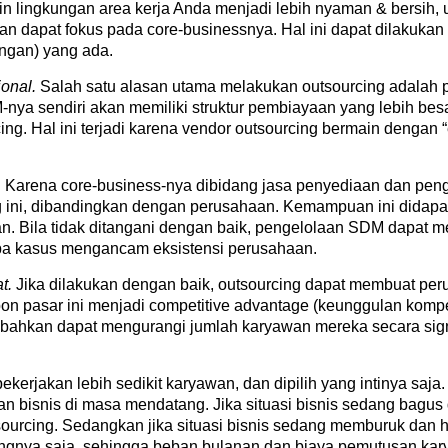
 lingkungan area kerja Anda menjadi lebih nyaman & bersih,
aan dapat fokus pada core-businessnya. Hal ini dapat dilakuka
ngan) yang ada.
ional.
Salah satu alasan utama melakukan outsourcing adalah 
nya sendiri akan memiliki struktur pembiayaan yang lebih be
g. Hal ini terjadi karena vendor outsourcing bermain dengan “
.
Karena core-business-nya dibidang jasa penyediaan dan pen
g ini, dibandingkan dengan perusahaan. Kemampuan ini didap
. Bila tidak ditangani dengan baik, pengelolaan SDM dapat 
pa kasus mengancam eksistensi perusahaan.
at.
Jika dilakukan dengan baik, outsourcing dapat membuat per
 pasar ini menjadi competitive advantage (keunggulan kompet
bahkan dapat mengurangi jumlah karyawan mereka secara signi
jakan lebih sedikit karyawan, dan dipilih yang intinya saja.
ian bisnis di masa mendatang. Jika situasi bisnis sedang bagu
utsourcing. Sedangkan jika situasi bisnis sedang memburuk da
ingnya saja, sehingga beban bulanan dan biaya pemutusan kar