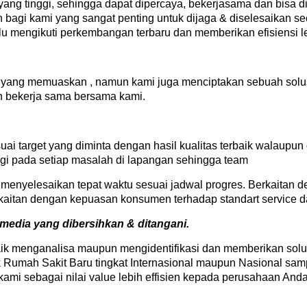
yang tinggi, sehingga dapat dipercaya, bekerjasama dan bisa d
h bagi kami yang sangat penting untuk dijaga & diselesaikan se
alu mengikuti perkembangan terbaru dan memberikan efisiensi 
 yang memuaskan , namun kami juga menciptakan sebuah solu
 bekerja sama bersama kami.
suai target yang diminta dengan hasil kualitas terbaik walaupu
egi pada setiap masalah di lapangan sehingga team
nyelesaikan tepat waktu sesuai jadwal progres. Berkaitan 
erkaitan dengan kepuasan konsumen terhadap standart service d
 media yang dibersihkan & ditangani.
k menganalisa maupun mengidentifikasi dan memberikan solus
 Rumah Sakit Baru tingkat Internasional maupun Nasional sa
ami sebagai nilai value lebih effisien kepada perusahaan Anda