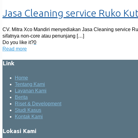
Jasa Cleaning service Ruko Ku
CV. Mitra Xco Mandiri menyediakan Jasa Cleaning service Ru
sifatnya non-core atau penunjang
[…]
Do you like it?
0
Read more
Link
Home
Tentang Kami
Layanan Kami
Berita
Riset & Development
Studi Kasus
Kontak Kami
Lokasi Kami