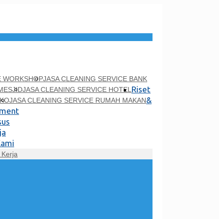
CE WORKSHOP
JASA CLEANING SERVICE BANK
Riset
MESJID
JASA CLEANING SERVICE HOTEL
&
UKO
JASA CLEANING SERVICE RUMAH MAKAN
pment
sus
ja
Kami
Kerja