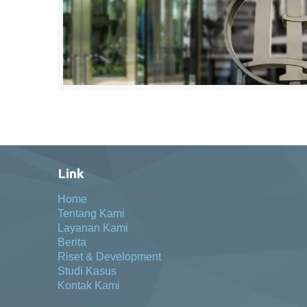
Link
Home
Tentang Kami
Layanan Kami
Berita
Riset & Development
Studi Kasus
Kontak Kami