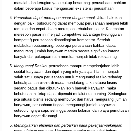
masalah dan kerugian yang cukup besar bagi perusahaan, bahkan
dalam beberapa kasus mengancam eksistensi perusahaan.
Perusahan dapat merespon pasar dengan cepat.
Jika dilakukan
dengan baik, outsourcing dapat membuat perusahaan menjadi lebih
ramping dan cepat dalam merespon kebutuhan pasar. Kecepatan
merespon pasar ini menjadi competitive advantage (keunggulan
kompetitif) perusahaan dibandingkan kompetitor. Setelah
melakukan outsourcing, beberapa perusahaan bahkan dapat
mengurangi jumlah karyawan mereka secara signifikan karena
banyak dari pekerjaan rutin mereka menjadi tidak relevan lagi.
Mengurangi Resiko.
perusahaan mampu mempekerjakan lebih
sedikit karyawan, dan dipilih yang intinya saja. Hal ini menjadi
salah satu upaya perusahaan untuk mengurangi resiko terhadap
ketidakpastian bisnis di masa mendatang. Jika situasi bisnis
sedang bagus dan dibutuhkan lebih banyak karyawan, maka
kebutuhan ini tetap dapat dipenuhi melalui outsourcing. Sedangkan
jika situasi bisnis sedang memburuk dan harus mengurangi jumlah
karyawan, perusahaan tinggal mengurangi jumlah karyawan
outsourcingnya saja, sehingga beban bulanan dan biaya pemutusan
karyawan dapat dikurangi.
Meningkatkan efisiensi dan perbaikan pada pekerjaan-pekerjaan
yang sifatnya non-core.
Umumnya mereka menyadari bahwa