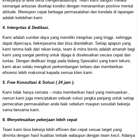
kinerjanya di area serta mengevaluasinya. Team kami bangun melalui
semangat antusias disetiap kondisi dengan menanamkan positive mental
attitude. Merespon cepat berbagai permasalahan dan kendala di lapangan
adalah kelebihan kami.
4. Intergritas & Dedikasi.
Kami adalah sumber daya yang memiliki integritas yang tinggi, sehingga
dapat dipercaya, bekerjasama dan bisa diandalkan. Setiap apapun yang
kami terima baik dari rekan kerja, team & mitra bisnis adalah amanah bagi
kami yang sangat penting untuk dijaga & diselesaikan secara cepat dan
tuntas. Dengan dedikasi tinggi pada bidang Spesialist yang kami tekuni,
kami akan selalu mengikuti perkembangan terbaru dan memberikan
efisiensi lebih maksimal kepada semua klien kami.
5. Free Konsultasi & Solusi ( 24 jam ).
Kami tidak hanya semata – mata memberikan hasil yang memuaskan ,
namun kami juga menciptakan sebuah solusi jangka panjang untuk setiap
pemecahan permasalahan anda baik sebelum maupun sesudah bekerja
sama bersama kami.
6. Menyelesaikan pekerjaan lebih cepat
Team kami bisa bekerja lebih effisien dan cepat sesuai target yang
diminta dengan hasil kualitas terbaik walaupun dengan team kecil. Adanya