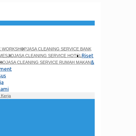
CE WORKSHOP
JASA CLEANING SERVICE BANK
Riset
MESJID
JASA CLEANING SERVICE HOTEL
&
UKO
JASA CLEANING SERVICE RUMAH MAKAN
pment
sus
ja
Kami
Kerja