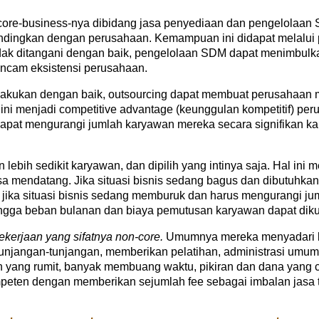
core-business-nya dibidang jasa penyediaan dan pengelolaan 
bandingkan dengan perusahaan. Kemampuan ini didapat melal
idak ditangani dengan baik, pengelolaan SDM dapat menimbulk
ncam eksistensi perusahaan.
ilakukan dengan baik, outsourcing dapat membuat perusahaan 
i menjadi competitive advantage (keunggulan kompetitif) per
pat mengurangi jumlah karyawan mereka secara signifikan kar
ih sedikit karyawan, dan dipilih yang intinya saja. Hal ini 
asa mendatang. Jika situasi bisnis sedang bagus dan dibutuhk
n jika situasi bisnis sedang memburuk dan harus mengurangi j
ngga beban bulanan dan biaya pemutusan karyawan dapat diku
ekerjaan yang sifatnya non-core.
Umumnya mereka menyadari b
unjangan-tunjangan, memberikan pelatihan, administrasi umum
 yang rumit, banyak membuang waktu, pikiran dan dana yang 
peten dengan memberikan sejumlah fee sebagai imbalan jasa te