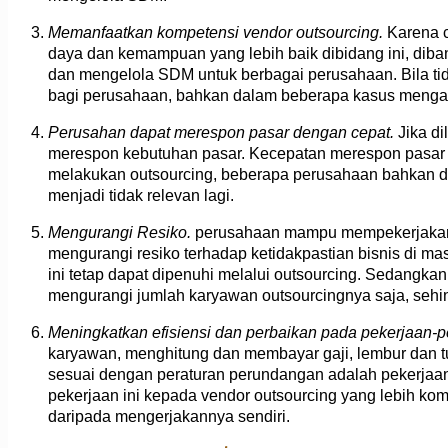
Memanfaatkan kompetensi vendor outsourcing.
Karena 
daya dan kemampuan yang lebih baik dibidang ini, di
dan mengelola SDM untuk berbagai perusahaan. Bila t
bagi perusahaan, bahkan dalam beberapa kasus menga
Perusahan dapat merespon pasar dengan cepat.
Jika d
merespon kebutuhan pasar. Kecepatan merespon pasar in
melakukan outsourcing, beberapa perusahaan bahkan da
menjadi tidak relevan lagi.
Mengurangi Resiko.
perusahaan mampu mempekerjakan leb
mengurangi resiko terhadap ketidakpastian bisnis di m
ini tetap dapat dipenuhi melalui outsourcing. Sedangka
mengurangi jumlah karyawan outsourcingnya saja, sehi
Meningkatkan efisiensi dan perbaikan pada pekerjaan-p
karyawan, menghitung dan membayar gaji, lembur dan t
sesuai dengan peraturan perundangan adalah pekerjaan
pekerjaan ini kepada vendor outsourcing yang lebih kom
daripada mengerjakannya sendiri.