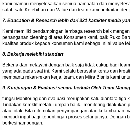
kami mampu menyelesaikan semua hambatan dan menyelesaika
salah satu Kelebihan dari Value dari team kami berkaitan de
7. Education & Research lebih dari 321 karakter media yan
Kami memiliki pendampingan lembaga research baik mengana
penanganan cleaning di area Konsumen kami, baik Ruko Baru
kualitas produk kepada konsumen kami sebagai nilai value le
8. Bekerja melebihi standart
Bekerja dan melayani dengan baik saja tidak cukup bagi team k
yang ada pada saat ini. Kami selalu berusaha keras dan kreat
membantu rekan-rekan kerja, team, dan Mitra Bisnis kami untuk
9. Kunjungan & Evaluasi secara berkala Oleh Team Mana
fungsi Monitoring dan evaluasi merupakan satu diantara tig
Tindakan korektif melalui umpan balik. monitoring dilakuka
atau tidak. Bila ditemukan penyimpangan atau kelambanan mak
menjadi input bagi kepentingan proses selanjutnya. Dengan b
berkesinambungan.