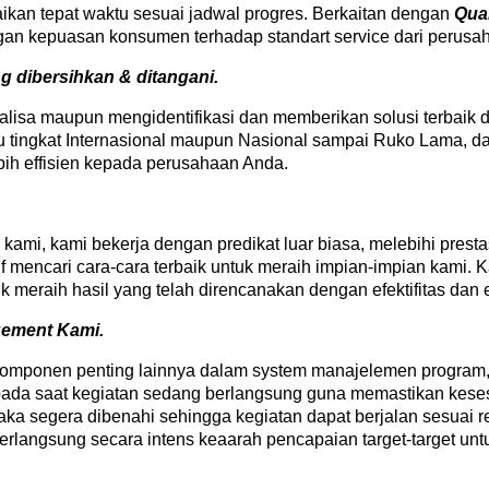
n tepat waktu sesuai jadwal progres. Berkaitan dengan
Qual
ngan kepuasan konsumen terhadap standart service dari perusa
g dibersihkan & ditangani.
lisa maupun mengidentifikasi dan memberikan solusi terbaik
 tingkat Internasional maupun Nasional sampai Ruko Lama, d
bih effisien kepada perusahaan Anda.
ami, kami bekerja dengan predikat luar biasa, melebihi prestas
if mencari cara-cara terbaik untuk meraih impian-impian kami. 
 meraih hasil yang telah direncanakan dengan efektifitas dan ef
gement Kami.
a komponen penting lainnya dalam system manajelemen program
n pada saat kegiatan sedang berlangsung guna memastikan kese
a segera dibenahi sehingga kegiatan dapat berjalan sesuai ren
erlangsung secara intens keaarah pencapaian target-target unt