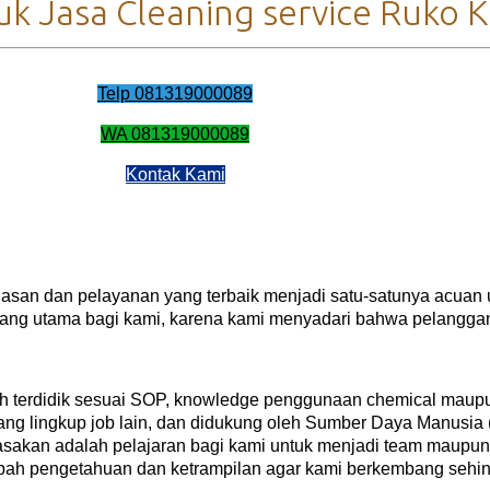
k Jasa Cleaning service Ruko K
Telp 081319000089
WA 081319000089
Kontak Kami
uasan dan pelayanan yang terbaik menjadi satu-satunya acuan 
yang utama bagi kami, karena kami menyadari bahwa pelangga
ah terdidik sesuai SOP, knowledge penggunaan chemical maupu
ruang lingkup job lain, dan didukung oleh Sumber Daya Manusi
i rasakan adalah pelajaran bagi kami untuk menjadi team maup
ah pengetahuan dan ketrampilan agar kami berkembang sehin