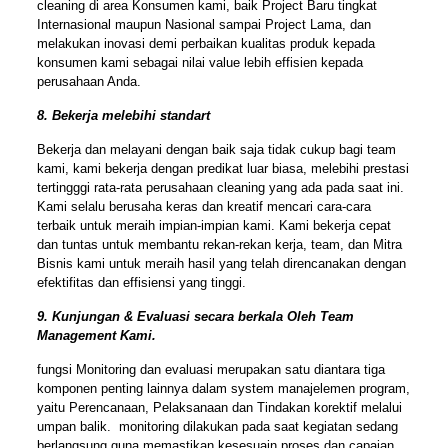
cleaning di area Konsumen kami, baik Project Baru tingkat
Internasional maupun Nasional sampai Project Lama, dan
melakukan inovasi demi perbaikan kualitas produk kepada
konsumen kami sebagai nilai value lebih effisien kepada
perusahaan Anda.
8. Bekerja melebihi standart
Bekerja dan melayani dengan baik saja tidak cukup bagi team
kami, kami bekerja dengan predikat luar biasa, melebihi prestasi
tertingggi rata-rata perusahaan cleaning yang ada pada saat ini.
Kami selalu berusaha keras dan kreatif mencari cara-cara
terbaik untuk meraih impian-impian kami. Kami bekerja cepat
dan tuntas untuk membantu rekan-rekan kerja, team, dan Mitra
Bisnis kami untuk meraih hasil yang telah direncanakan dengan
efektifitas dan effisiensi yang tinggi.
9. Kunjungan & Evaluasi secara berkala Oleh Team
Management Kami.
fungsi Monitoring dan evaluasi merupakan satu diantara tiga
komponen penting lainnya dalam system manajelemen program,
yaitu Perencanaan, Pelaksanaan dan Tindakan korektif melalui
umpan balik. monitoring dilakukan pada saat kegiatan sedang
berlangsung guna memastikan kesesuain proses dan capaian