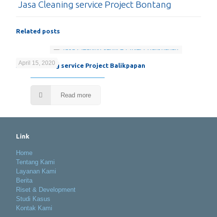
Jasa Cleaning service Project Bontang
Related posts
April 15, 2020
Jasa Cleaning service Project Balikpapan
Read more
Link
Home
Tentang Kami
Layanan Kami
Berita
Riset & Development
Studi Kasus
Kontak Kami