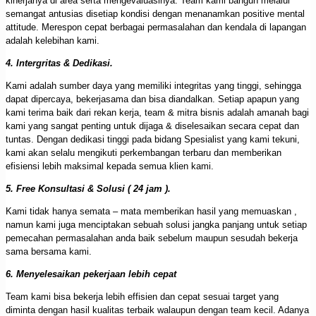
kinerjanya di area serta mengevaluasinya. Team kami bangun melalui
semangat antusias disetiap kondisi dengan menanamkan positive mental
attitude. Merespon cepat berbagai permasalahan dan kendala di lapangan
adalah kelebihan kami.
4. Intergritas & Dedikasi.
Kami adalah sumber daya yang memiliki integritas yang tinggi, sehingga
dapat dipercaya, bekerjasama dan bisa diandalkan. Setiap apapun yang
kami terima baik dari rekan kerja, team & mitra bisnis adalah amanah bagi
kami yang sangat penting untuk dijaga & diselesaikan secara cepat dan
tuntas. Dengan dedikasi tinggi pada bidang Spesialist yang kami tekuni,
kami akan selalu mengikuti perkembangan terbaru dan memberikan
efisiensi lebih maksimal kepada semua klien kami.
5. Free Konsultasi & Solusi ( 24 jam ).
Kami tidak hanya semata – mata memberikan hasil yang memuaskan ,
namun kami juga menciptakan sebuah solusi jangka panjang untuk setiap
pemecahan permasalahan anda baik sebelum maupun sesudah bekerja
sama bersama kami.
6. Menyelesaikan pekerjaan lebih cepat
Team kami bisa bekerja lebih effisien dan cepat sesuai target yang
diminta dengan hasil kualitas terbaik walaupun dengan team kecil. Adanya