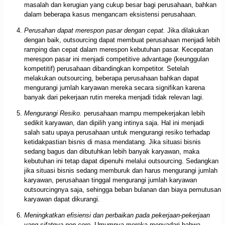
masalah dan kerugian yang cukup besar bagi perusahaan, bahkan
dalam beberapa kasus mengancam eksistensi perusahaan.
Perusahan dapat merespon pasar dengan cepat.
Jika dilakukan
dengan baik, outsourcing dapat membuat perusahaan menjadi lebih
ramping dan cepat dalam merespon kebutuhan pasar. Kecepatan
merespon pasar ini menjadi competitive advantage (keunggulan
kompetitif) perusahaan dibandingkan kompetitor. Setelah
melakukan outsourcing, beberapa perusahaan bahkan dapat
mengurangi jumlah karyawan mereka secara signifikan karena
banyak dari pekerjaan rutin mereka menjadi tidak relevan lagi.
Mengurangi Resiko.
perusahaan mampu mempekerjakan lebih
sedikit karyawan, dan dipilih yang intinya saja. Hal ini menjadi
salah satu upaya perusahaan untuk mengurangi resiko terhadap
ketidakpastian bisnis di masa mendatang. Jika situasi bisnis
sedang bagus dan dibutuhkan lebih banyak karyawan, maka
kebutuhan ini tetap dapat dipenuhi melalui outsourcing. Sedangkan
jika situasi bisnis sedang memburuk dan harus mengurangi jumlah
karyawan, perusahaan tinggal mengurangi jumlah karyawan
outsourcingnya saja, sehingga beban bulanan dan biaya pemutusan
karyawan dapat dikurangi.
Meningkatkan efisiensi dan perbaikan pada pekerjaan-pekerjaan
yang sifatnya non-core.
Umumnya mereka menyadari bahwa